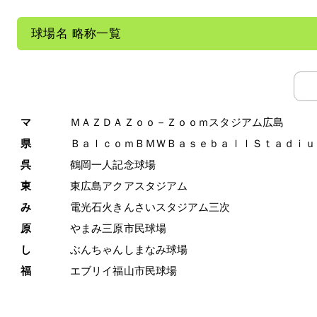
球場名 略称一覧
マ
ＭＡＺＤＡＺｏｏ－Ｚｏｏｍスタジアム広島
県
ＢａｌｃｏｍＢＭＷＢａｓｅｂａｌｌＳｔａｄｉｕ
呉
鶴岡一人記念球場
東
東広島アクアスタジアム
み
電光石火きんさいスタジアム三次
原
やまみ三原市民球場
し
ぶんちゃんしまなみ球場
福
エブリイ福山市民球場