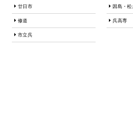
廿日市
因島・松
修道
呉高専
市立呉