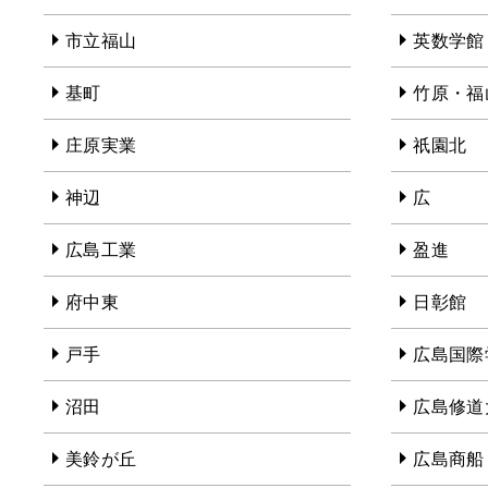
市立福山
英数学館
基町
竹原・福
庄原実業
祇園北
神辺
広
広島工業
盈進
府中東
日彰館
戸手
広島国際
沼田
広島修道
美鈴が丘
広島商船