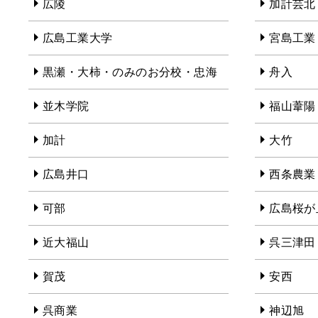
広陵
加計芸北
広島工業大学
宮島工業
黒瀬・大柿・のみのお分校・忠海
舟入
並木学院
福山葦陽
加計
大竹
広島井口
西条農業
可部
広島桜が
近大福山
呉三津田
賀茂
安西
呉商業
神辺旭